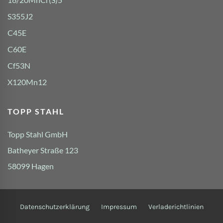
S355J2
C45E
C60E
Cf53N
X120Mn12
TOPP STAHL
Topp Stahl GmbH
Batheyer Straße 123
58099 Hagen
Datenschutzerklärung
Impressum
Verladerichtlinien